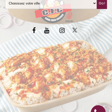
Go!
C.G.V