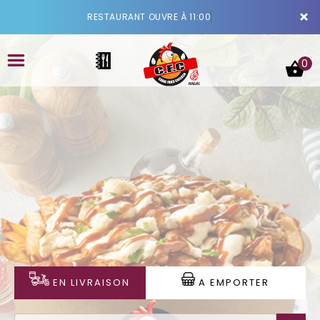
×
RESTAURANT OUVRE À 11:00
0
ACCUEIL
LA CARTE
VOTRE COMPTE
NOTRE RESTAURANT
EN LIVRAISON
A EMPORTER
VOS AVIS
MENTIONS LÉGALES