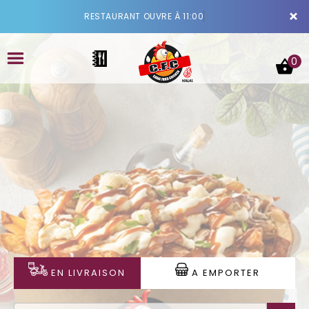
×
RESTAURANT OUVRE À 11:00
0
ACCUEIL
LA CARTE
VOTRE COMPTE
NOTRE RESTAURANT
EN LIVRAISON
A EMPORTER
VOS AVIS
MENTIONS LÉGALES