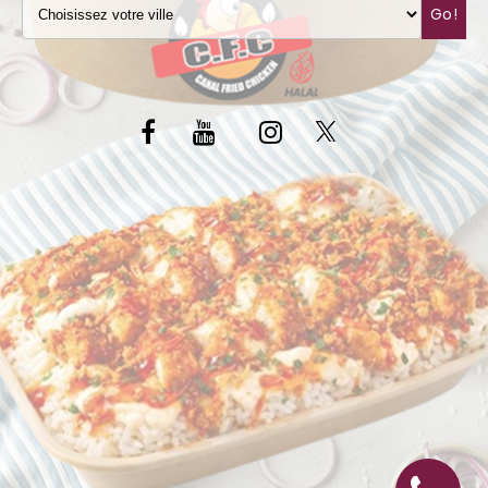
Go!
C.G.V