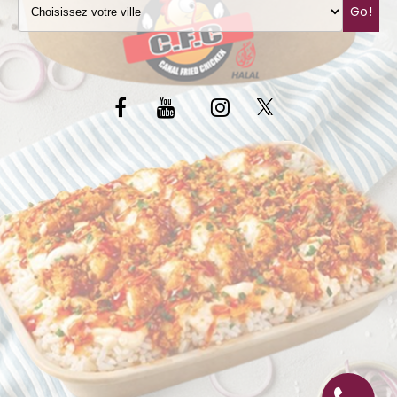
Go!
C.G.V