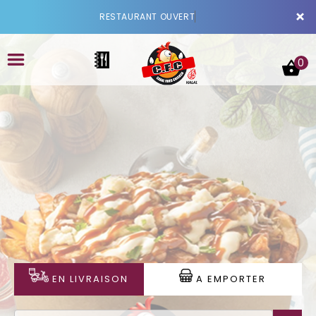
×
RESTAURANT OUVERT
0
ACCUEIL
LA CARTE
VOTRE COMPTE
NOTRE RESTAURANT
EN LIVRAISON
A EMPORTER
VOS AVIS
MENTIONS LÉGALES