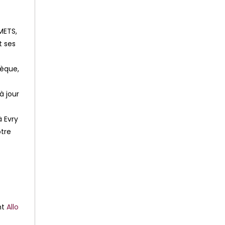
METS,
t ses
hèque,
à jour
à Evry
otre
nt
Allo