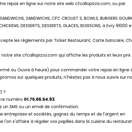
repas en ligne sur notre site web cfcallopizza.com, ou par
ES, SANDWICHS, SANDWICHS, CFC CROUST S, BOWLS, BURGERS GOUR
HICKENS, DESSERTS, DESSERTS, GLACES, BOISSONS, à Evry 91000 e
cepte les règlements par Ticket Restaurant, Carte bancaire, C
notre site cfcallopizza.com qui affiche les produits et leurs prix 
, Fermé ou Ouvre à heure) pour commander votre repas en ligne 
romos sur quelques produits, n'hésitez pas à nous suivre sur n
0 ?
otre numéro
01.75.66.54.93
.
z un SMS ou un email de confirmation.
pas entreprises et sociétés, gagnez du temps et de l'argent en
l'on s'affaire à régaler vos papilles dans la cuisine du restaura