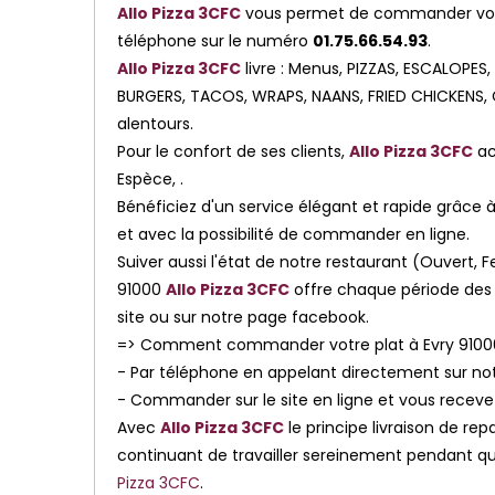
Allo Pizza 3CFC
vous permet de commander votre 
téléphone sur le numéro
01.75.66.54.93
.
Allo Pizza 3CFC
livre : Menus, PIZZAS, ESCALOP
BURGERS, TACOS, WRAPS, NAANS, FRIED CHICKENS, C
alentours.
Pour le confort de ses clients,
Allo Pizza 3CFC
ac
Espèce, .
Bénéficiez d'un service élégant et rapide grâce à 
et avec la possibilité de commander en ligne.
Suiver aussi l'état de notre restaurant (Ouvert
91000
Allo Pizza 3CFC
offre chaque période des p
site ou sur notre page facebook.
=> Comment commander votre plat à Evry 9100
- Par téléphone en appelant directement sur n
- Commander sur le site en ligne et vous receve
Avec
Allo Pizza 3CFC
le principe livraison de re
continuant de travailler sereinement pendant que 
Pizza 3CFC
.