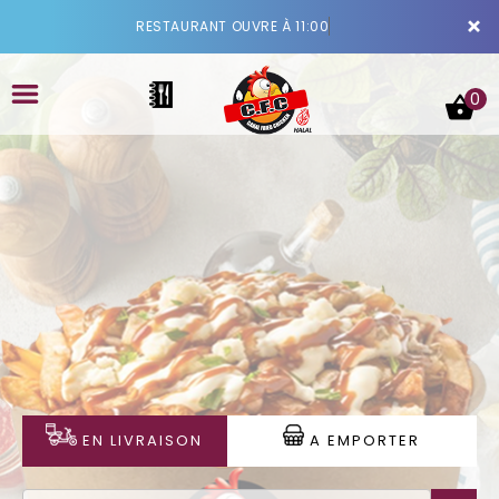
×
RESTAURANT OUVRE À 11:00
0
ACCUEIL
LA CARTE
VOTRE COMPTE
NOTRE RESTAURANT
EN LIVRAISON
A EMPORTER
VOS AVIS
MENTIONS LÉGALES