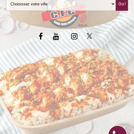
Go!
C.G.V