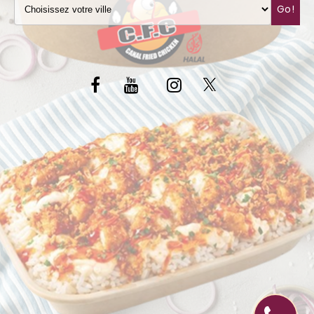
Go!
C.G.V