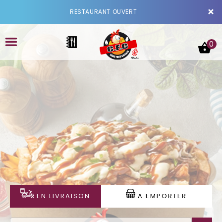
×
RESTAURANT OUVER
0
ACCUEIL
LA CARTE
VOTRE COMPTE
NOTRE RESTAURANT
EN LIVRAISON
A EMPORTER
VOS AVIS
MENTIONS LÉGALES