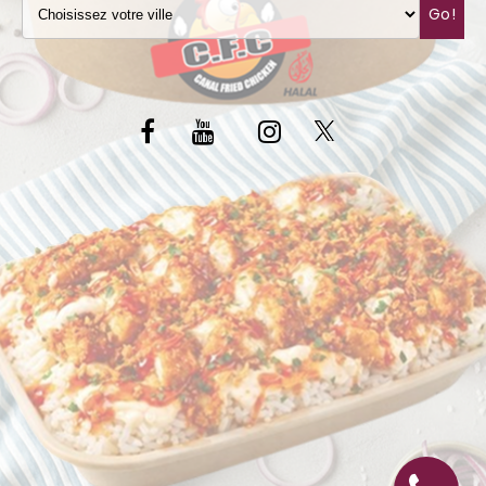
Go!
C.G.V