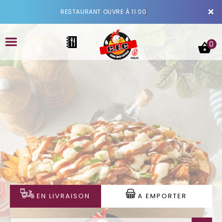
×
RESTAURANT OUVRE À 11:00
0
ACCUEIL
LA CARTE
VOTRE COMPTE
NOTRE RESTAURANT
EN LIVRAISON
A EMPORTER
VOS AVIS
MENTIONS LÉGALES