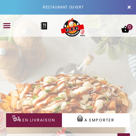
×
RESTAURANT OUVERT
0
ACCUEIL
LA CARTE
VOTRE COMPTE
NOTRE RESTAURANT
EN LIVRAISON
A EMPORTER
VOS AVIS
MENTIONS LÉGALES