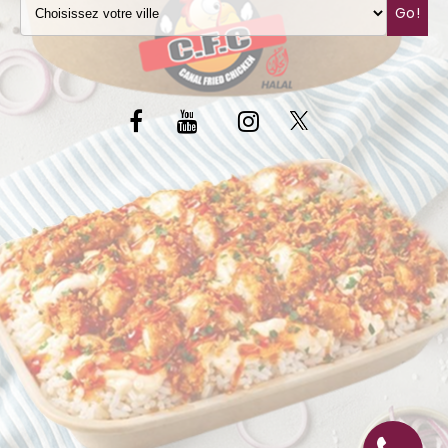
Go!
C.G.V