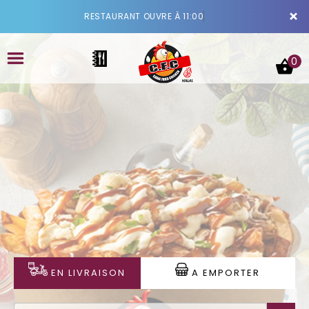
×
RESTAURANT OUVRE À 11:00
0
ACCUEIL
LA CARTE
VOTRE COMPTE
NOTRE RESTAURANT
EN LIVRAISON
A EMPORTER
VOS AVIS
MENTIONS LÉGALES