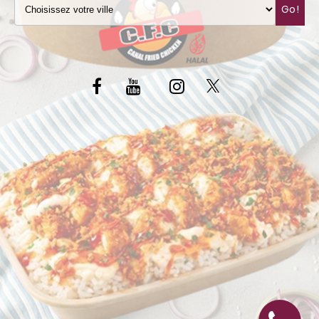
Go!
C.G.V