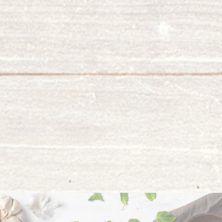
Des bowls frais, croustillant et
fondant.