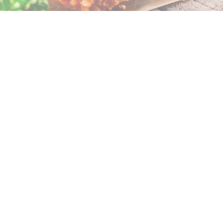
Besoin d'aide ?
Vous avez une question
sur nos produits ou nos services?
Contactez-nous !
01.75.66.54.93