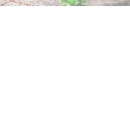
SUIVEZ-NOUS
Ne ratez rien de l'actualité Allo Pizza 3CFC