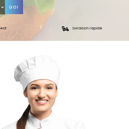
GO!
lect
Livraison rapide