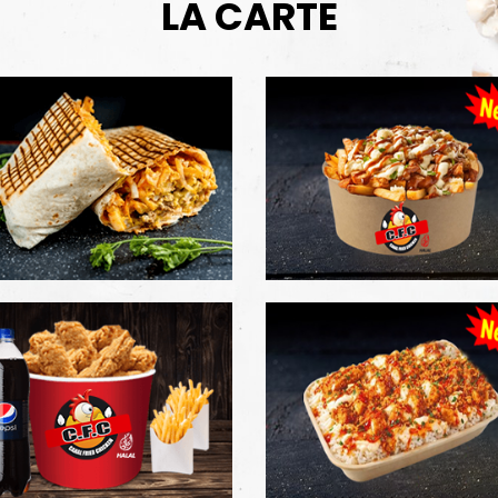
LA CARTE
 compléte et
Croustillants avec une panure
L
iante.
originale.