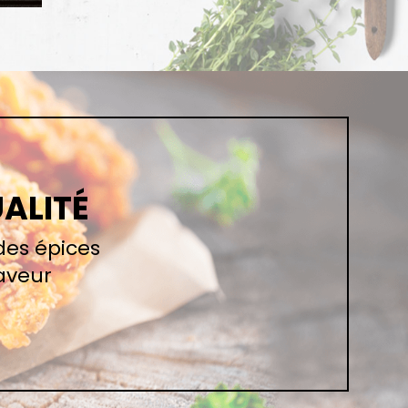
UALITÉ
des épices
aveur