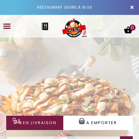
×
RESTAURANT OUVRE À 18:00
0
ACCUEIL
LA CARTE
VOTRE COMPTE
NOTRE RESTAURANT
EN LIVRAISON
A EMPORTER
VOS AVIS
MENTIONS LÉGALES