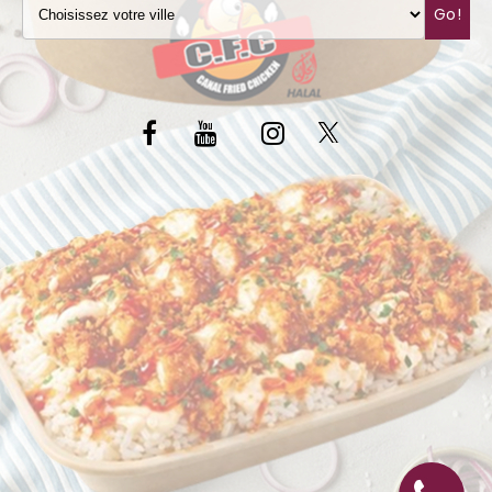
Go!
C.G.V