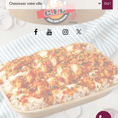
Go!
C.G.V