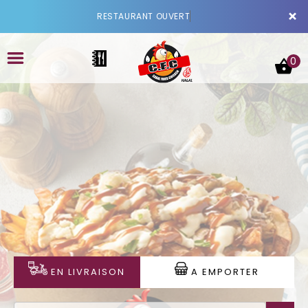
×
RESTAURANT OUVERT
0
ACCUEIL
LA CARTE
VOTRE COMPTE
NOTRE RESTAURANT
EN LIVRAISON
A EMPORTER
VOS AVIS
MENTIONS LÉGALES