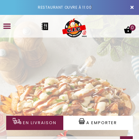
×
RESTAURANT OUVRE À 11:00
0
ACCUEIL
LA CARTE
VOTRE COMPTE
NOTRE RESTAURANT
EN LIVRAISON
A EMPORTER
VOS AVIS
MENTIONS LÉGALES