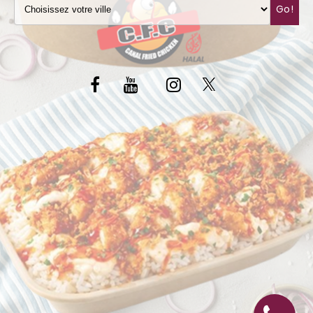
Go!
C.G.V