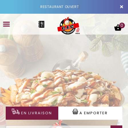
×
RESTAURANT OUVE
0
ACCUEIL
LA CARTE
VOTRE COMPTE
NOTRE RESTAURANT
EN LIVRAISON
A EMPORTER
VOS AVIS
MENTIONS LÉGALES