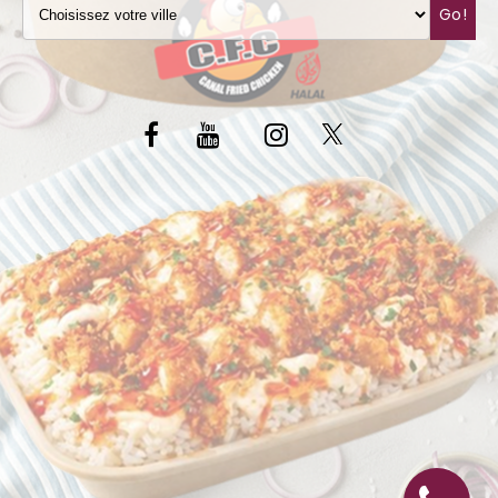
Go!
C.G.V